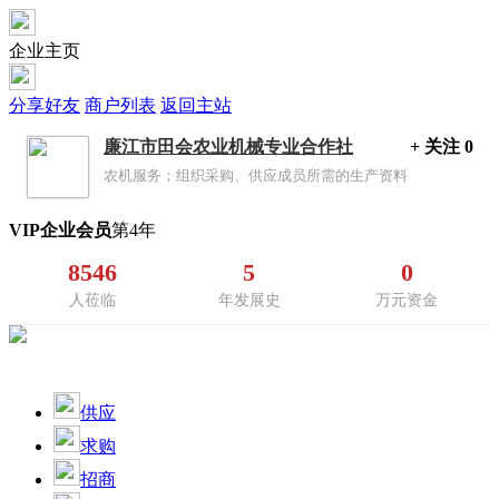
企业主页
分享好友
商户列表
返回主站
+ 关注 0
廉江市田会农业机械专业合作社
农机服务；组织采购、供应成员所需的生产资料
VIP企业会员
第4年
8546
5
0
人莅临
年发展史
万元资金
供应
求购
招商